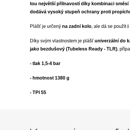
tou největší přilnavostí díky kombinaci směsí
dodává vysoký stupeň ochrany proti propíchn
Plášť je určený
na zadní kolo
, ale dá se použít
i
Díky svým vlastnostem je plášť
univerzální do 
jako bezdušový (Tubeless Ready - TLR)
, příp
- tlak 1,5-4 bar
- hmotnost 1380 g
- TPI 55
Z
á