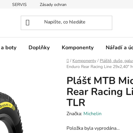
SERVIS
Zásady ochrany osobních údajů
 a boty
Doplňky
Komponenty
Nářadí a ú
Domů
/
Komponenty
/
Pláště, duše, gal
Enduro Rear Racing Line 29x2,40"
Plášť MTB Mi
Rear Racing L
TLR
Značka:
Michelin
Položka byla vyprodána…