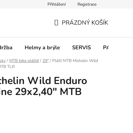
Přihlášení
Registrace
PRÁZDNÝ KOŠÍK
NÁKUPNÍ
KOŠÍK
držba
Helmy a brýle
SERVIS
PARKOVÁN
usky
/
MTB bike pláště
/
29"
/
Plášť MTB Michelin Wild
 MTB TLR
chelin Wild Enduro
ine 29x2,40" MTB