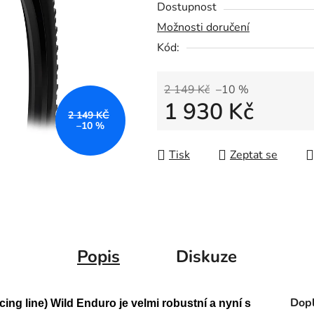
Dostupnost
Možnosti doručení
Kód:
2 149 Kč
–10 %
1 930 Kč
2 149 KČ
–10 %
Měrná cena:
Tisk
Zeptat se
Popis
Diskuze
Dopl
ng line) Wild Enduro je velmi robustní a nyní s