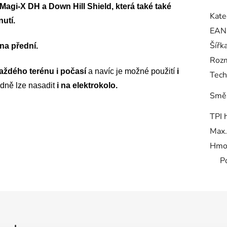
 Magi-X DH a Down Hill Shield, která také také
Kate
utí.
EAN
Šířk
 na přední.
Roz
každého terénu i počasí
a navíc je možné použití
i
Tech
adně lze nasadit
i na elektrokolo.
Smě
TPI 
Max.
Hmo
P