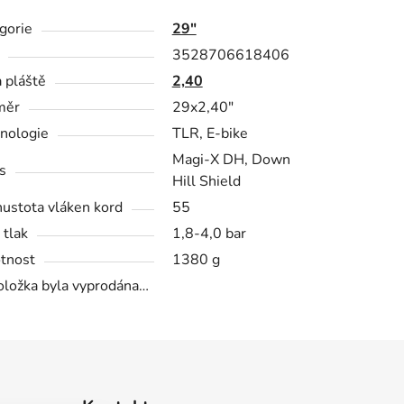
gorie
29"
3528706618406
a pláště
2,40
měr
29x2,40"
nologie
TLR, E-bike
Magi-X DH, Down
s
Hill Shield
hustota vláken kord
55
 tlak
1,8-4,0 bar
tnost
1380 g
oložka byla vyprodána…